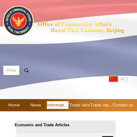
끠
Home
News
Information
Trade fairs
Trade statistics
Contact us
Economic and Trade Articles